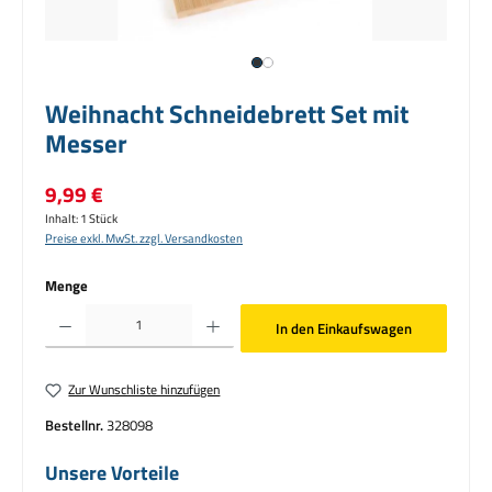
Weihnacht Schneidebrett Set mit
Messer
Regulärer Preis:
9,99 €
Inhalt:
1 Stück
Preise exkl. MwSt. zzgl. Versandkosten
Menge
Produkt Anzahl: Gib den gewünschten Wert ein oder benutze die Schaltflächen um die Anzahl zu erhö
In den Einkaufswagen
Zur Wunschliste hinzufügen
Bestellnr.
328098
Unsere Vorteile