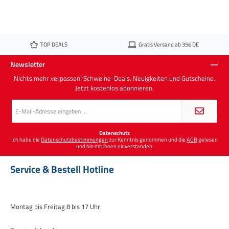
TOP DEALS
Gratis Versand ab 35€ DE
Newsletter
Nichts mehr verpassen! Schweine-Deals, Neuigkeiten und Gutscheine.
Jetzt kostenlos abonnieren.
E-
Mail-
Adresse
*
Datenschutz
Ich habe die
Datenschutzbestimmungen
zur Kenntnis genommen und die
AGB
gelesen
und bin mit ihnen einverstanden.
Service & Bestell Hotline
Montag bis Freitag 8 bis 17 Uhr