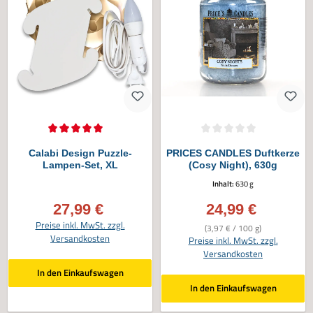
Durchschnittliche Bewertung von 5 von 5 Sternen
Durchschnittliche Bewertung von 0 vo
Calabi Design Puzzle-
PRICES CANDLES Duftkerze
Lampen-Set, XL
(Cosy Night), 630g
Inhalt:
630 g
27,99 €
24,99 €
Verkaufspreis:
Verkaufspreis:
Preise inkl. MwSt. zzgl.
(3,97 € / 100 g)
Versandkosten
Preise inkl. MwSt. zzgl.
Versandkosten
In den Einkaufswagen
In den Einkaufswagen