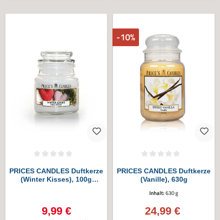
-10%
Durchschnittliche Bewertung von 0 von 5 Sternen
Durchschnittliche Bewertung von 0 vo
PRICES CANDLES Duftkerze
PRICES CANDLES Duftkerze
(Winter Kisses), 100g
(Vanille), 630g
Bonbonglas
Inhalt:
630 g
9,99 €
24,99 €
Regulärer Preis:
Verkaufspreis: