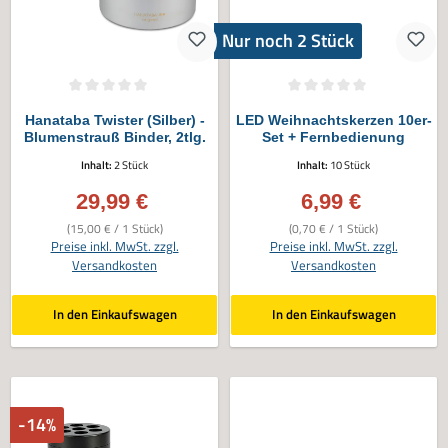
Nur noch 2 Stück
Durchschnittliche Bewertung von 0 von 5 Sternen
Durchschnittliche Bewertung von 0 vo
Hanataba Twister (Silber) -
LED Weihnachtskerzen 10er-
Blumenstrauß Binder, 2tlg.
Set + Fernbedienung
Inhalt:
2 Stück
Inhalt:
10 Stück
29,99 €
6,99 €
Verkaufspreis:
Verkaufspreis:
(15,00 € / 1 Stück)
(0,70 € / 1 Stück)
Preise inkl. MwSt. zzgl.
Preise inkl. MwSt. zzgl.
Versandkosten
Versandkosten
In den Einkaufswagen
In den Einkaufswagen
-14%