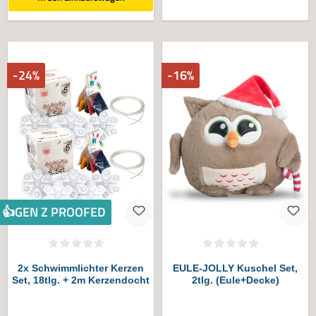
-24%
-16%
👍GEN Z PROOFED
Durchschnittliche Bewertung von 0 von 5 Sternen
Durchschnittliche Bewertung von 0 vo
2x Schwimmlichter Kerzen
EULE-JOLLY Kuschel Set,
Set, 18tlg. + 2m Kerzendocht
2tlg. (Eule+Decke)