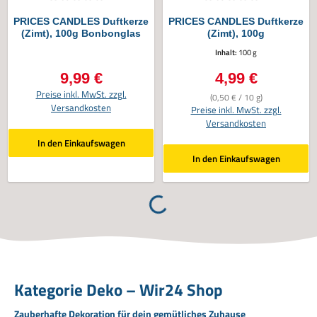
Durchschnittliche Bewertung von 0 von 5 Sternen
Durchschnittliche Bewertung von 0 vo
PRICES CANDLES Duftkerze
PRICES CANDLES Duftkerze
(Zimt), 100g Bonbonglas
(Zimt), 100g
Inhalt:
100 g
9,99 €
4,99 €
Regulärer Preis:
Regulärer Preis:
Preise inkl. MwSt. zzgl.
(0,50 € / 10 g)
Versandkosten
Preise inkl. MwSt. zzgl.
Versandkosten
In den Einkaufswagen
In den Einkaufswagen
Loading...
Kategorie Deko – Wir24 Shop
Zauberhafte Dekoration für dein gemütliches Zuhause