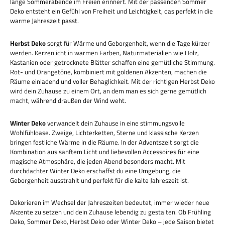
lange Sommerabende im Freien erinnert. Mit der passenden Sommer
Deko entsteht ein Gefühl von Freiheit und Leichtigkeit, das perfekt in die
warme Jahreszeit passt.
Herbst Deko
sorgt für Wärme und Geborgenheit, wenn die Tage kürzer
werden. Kerzenlicht in warmen Farben, Naturmaterialien wie Holz,
Kastanien oder getrocknete Blätter schaffen eine gemütliche Stimmung.
Rot- und Orangetöne, kombiniert mit goldenen Akzenten, machen die
Räume einladend und voller Behaglichkeit. Mit der richtigen Herbst Deko
wird dein Zuhause zu einem Ort, an dem man es sich gerne gemütlich
macht, während draußen der Wind weht.
Winter Deko
verwandelt dein Zuhause in eine stimmungsvolle
Wohlfühloase. Zweige, Lichterketten, Sterne und klassische Kerzen
bringen festliche Wärme in die Räume. In der Adventszeit sorgt die
Kombination aus sanftem Licht und liebevollen Accessoires für eine
magische Atmosphäre, die jeden Abend besonders macht. Mit
durchdachter Winter Deko erschaffst du eine Umgebung, die
Geborgenheit ausstrahlt und perfekt für die kalte Jahreszeit ist.
Dekorieren im Wechsel der Jahreszeiten bedeutet, immer wieder neue
Akzente zu setzen und dein Zuhause lebendig zu gestalten. Ob Frühling
Deko, Sommer Deko, Herbst Deko oder Winter Deko – jede Saison bietet