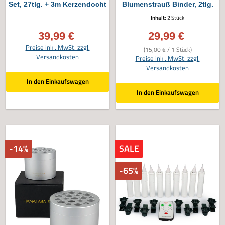
Set, 27tlg. + 3m Kerzendocht
Blumenstrauß Binder, 2tlg.
Inhalt:
2 Stück
39,99 €
29,99 €
Verkaufspreis:
Verkaufspreis:
Preise inkl. MwSt. zzgl.
(15,00 € / 1 Stück)
Versandkosten
Preise inkl. MwSt. zzgl.
Versandkosten
In den Einkaufswagen
In den Einkaufswagen
-14%
SALE
-65%