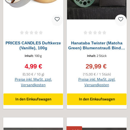
Durchschnittliche Bewertung von 0 von 5 Sternen
Durchschnittliche Bewertung von 0 vo
PRICES CANDLES Duftkerze
Hanataba Twister (Matcha
(Vanille), 100g
Green) Blumenstrauß Binder,
2tlg.
Inhalt:
100 g
Inhalt:
2 Stück
4,99 €
29,99 €
Regulärer Preis:
Verkaufspreis:
(0,50 € / 10 g)
(15,00 € / 1 Stück)
Preise inkl. MwSt. zzgl.
Preise inkl. MwSt. zzgl.
Versandkosten
Versandkosten
In den Einkaufswagen
In den Einkaufswagen