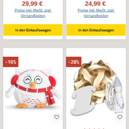
29,99 €
24,99 €
Verkaufspreis:
Verkaufspreis:
Preise inkl. MwSt. zzgl.
Preise inkl. MwSt. zzgl.
Versandkosten
Versandkosten
In den Einkaufswagen
In den Einkaufswagen
-16%
-28%