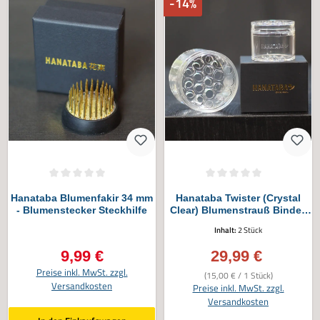
-14%
Durchschnittliche Bewertung von 0 von 5 Sternen
Durchschnittliche Bewertung von 0 vo
Hanataba Blumenfakir 34 mm
Hanataba Twister (Crystal
- Blumenstecker Steckhilfe
Clear) Blumenstrauß Binder,
2tlg.
Inhalt:
2 Stück
9,99 €
29,99 €
Regulärer Preis:
Verkaufspreis:
Preise inkl. MwSt. zzgl.
(15,00 € / 1 Stück)
Versandkosten
Preise inkl. MwSt. zzgl.
Versandkosten