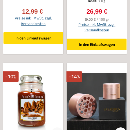
Inhalt:
300 g
12,99 €
26,99 €
Verkaufspreis:
Regulärer Preis:
Preise inkl. MwSt. zzgl.
(9,00 € / 100 g)
Versandkosten
Preise inkl. MwSt. zzgl.
Versandkosten
In den Einkaufswagen
In den Einkaufswagen
-10%
-14%