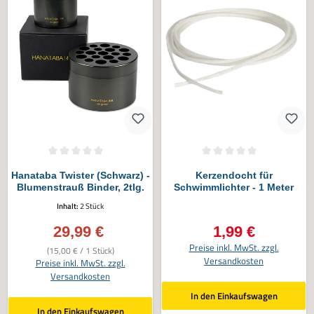
Durchschnittliche Bewertung von 0 von 5 Sternen
Durchschnittliche Bewertung von 0 vo
Hanataba Twister (Schwarz) -
Kerzendocht für
Blumenstrauß Binder, 2tlg.
Schwimmlichter - 1 Meter
Inhalt:
2 Stück
29,99 €
1,99 €
Verkaufspreis:
Regulärer Preis:
Preise inkl. MwSt. zzgl.
(15,00 € / 1 Stück)
Versandkosten
Preise inkl. MwSt. zzgl.
Versandkosten
In den Einkaufswagen
In den Einkaufswagen