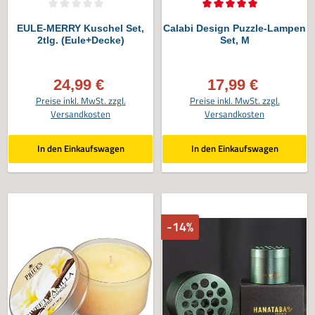
Durchschnittliche Bewertung von 0 von 5 Sternen
Durchschnittliche Bewertung von 5 vo
EULE-MERRY Kuschel Set,
Calabi Design Puzzle-Lampen
2tlg. (Eule+Decke)
Set, M
24,99 €
17,99 €
Verkaufspreis:
Verkaufspreis:
Preise inkl. MwSt. zzgl.
Preise inkl. MwSt. zzgl.
Versandkosten
Versandkosten
In den Einkaufswagen
In den Einkaufswagen
-14%