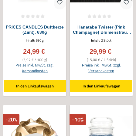
Durchschnittliche Bewertung von 0 von 5 Sternen
Durchschnittliche Bewertung von 0 vo
PRICES CANDLES Duftkerze
Hanataba Twister (Pink
(Zimt), 630g
Champagne) Blumenstrauß
Binder, 2tlg.
Inhalt:
630 g
Inhalt:
2 Stück
24,99 €
29,99 €
Verkaufspreis:
Verkaufspreis:
(3,97 € / 100 g)
(15,00 € / 1 Stück)
Preise inkl. MwSt. zzgl.
Preise inkl. MwSt. zzgl.
Versandkosten
Versandkosten
In den Einkaufswagen
In den Einkaufswagen
-20%
-10%