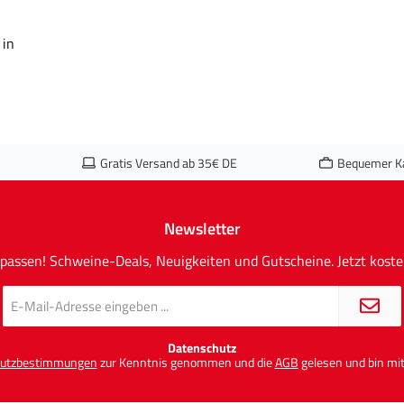
 in
Gratis Versand ab 35€ DE
Bequemer K
Newsletter
passen! Schweine-Deals, Neuigkeiten und Gutscheine. Jetzt koste
E-
Mail-
Adresse
*
Datenschutz
utzbestimmungen
zur Kenntnis genommen und die
AGB
gelesen und bin mit