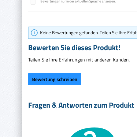
Durchschnittliche Bewertung von 0 von 5 Sternen
Bewertungen nur in der aktuellen Sprache anzeigen.
Keine Bewertungen gefunden. Teilen Sie Ihre Erfa
Bewerten Sie dieses Produkt!
Teilen Sie Ihre Erfahrungen mit anderen Kunden.
Bewertung schreiben
Fragen & Antworten zum Produkt