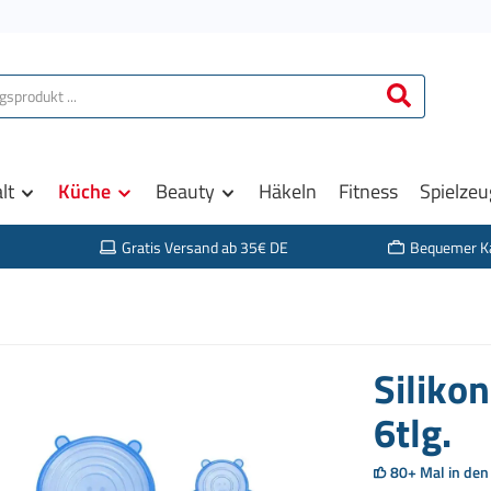
lt
Küche
Beauty
Häkeln
Fitness
Spielzeu
Gratis Versand ab 35€ DE
Bequemer K
Silikon
6tlg.
80+ Mal in den 