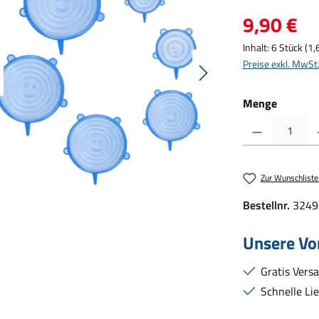
Regulärer Preis:
9,90 €
Inhalt:
6 Stück
(1,
Preise exkl. MwSt
Menge
Produkt Anzahl: Gib d
Zur Wunschliste
Bestellnr.
3249
Unsere Vor
Gratis Vers
Schnelle Li