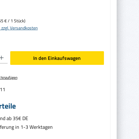
65 € / 1 Stück)
. zzgl. Versandkosten
en gewünschten Wert ein oder benutze die Schaltflächen um die Anzahl zu erhöhen oder zu
In den Einkaufswagen
 hinzufügen
11
teile
and ab 35€ DE
eferung in 1-3 Werktagen