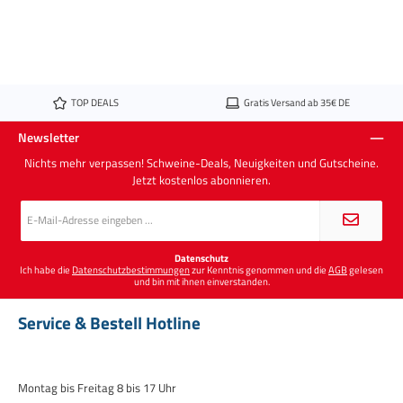
TOP DEALS
Gratis Versand ab 35€ DE
Newsletter
Nichts mehr verpassen! Schweine-Deals, Neuigkeiten und Gutscheine.
Jetzt kostenlos abonnieren.
E-
Mail-
Adresse
*
Datenschutz
Ich habe die
Datenschutzbestimmungen
zur Kenntnis genommen und die
AGB
gelesen
und bin mit ihnen einverstanden.
Service & Bestell Hotline
Montag bis Freitag 8 bis 17 Uhr