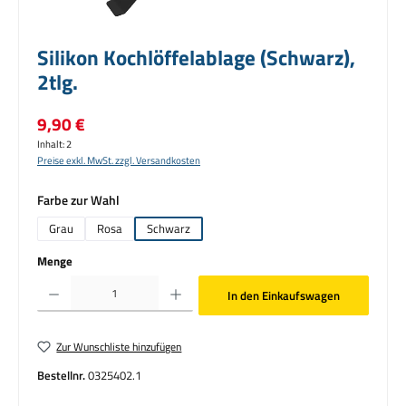
Silikon Kochlöffelablage (Schwarz),
2tlg.
Regulärer Preis:
9,90 €
Inhalt:
2
Preise exkl. MwSt. zzgl. Versandkosten
auswählen
Farbe zur Wahl
Grau
Rosa
Schwarz
Menge
Produkt Anzahl: Gib den gewünschten Wert ein oder benutze die Schaltflächen um die Anzahl zu erhö
In den Einkaufswagen
Zur Wunschliste hinzufügen
Bestellnr.
0325402.1