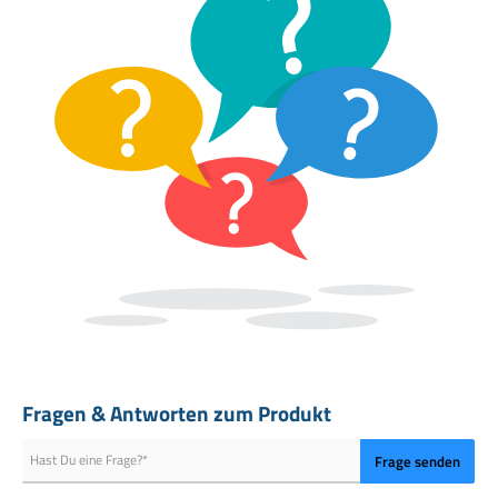
KRÄFTIGE GEWÜRZKOMPOSITION MIT FRISCHE & SCHÄRFE
-
Knoblauch und Zwiebel sorgen für eine herzhafte Basis, während
Chili die angenehme Schärfe liefert. Kräuter wie Petersilie und
Schnittlauch bringen Frische, während Liebstöckel und Gewürze wie
Macis und Curcuma für Tiefe und eine runde, aromatische Würze
sorgen
Die besondere Gewürzkomposition von
Weichgekocht Scharfer Quark
Die Stärke von Weichgekocht Scharfer Quark liegt in der ausgewogenen
Kombination aus würzigen, frischen und leicht scharfen Komponenten.
Knoblauch und Zwiebel bringen Tiefe und Herzhaftigkeit, während Chili
eine angenehme, nicht aufdringliche Schärfe liefert. Petersilie und
Schnittlauch sorgen für Frische, während Liebstöckel, Macis und
Curcuma die Mischung abrunden und für ein vollmundiges
Geschmackserlebnis sorgen. So entsteht eine Gewürzmischung, die
perfekt mit cremigen Speisen harmoniert.
Fragen & Antworten zum Produkt
So bringst du würzige Frische in deine Küche
Frage senden