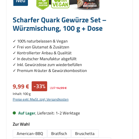
Neu
Scharfer Quark Gewürze Set –
Würzmischung, 100 g + Dose
✓ 100% naturbelassen & Vegan
✓
Frei von Glutamat & Zusätzen
✓ Kontrollierter Anbau & Qualität
✓ I
n deutscher Manufaktur abgefüllt
✓ Inkl. Gewürzdose zum wiederbefüllen
✓ Premium Kräuter & Gewürzkombosition
Verkaufspreis:
9,99 €
-33%
Regulärer Preis:
UVP
14,99 €
Inhalt:
100 g
Preise exkl. MwSt. zzgl. Versandkosten
Auf Lager
, Lieferzeit: 1-2 Werktage
auswählen
Zur Wahl
American-BBQ
Bratfisch
Bruschetta