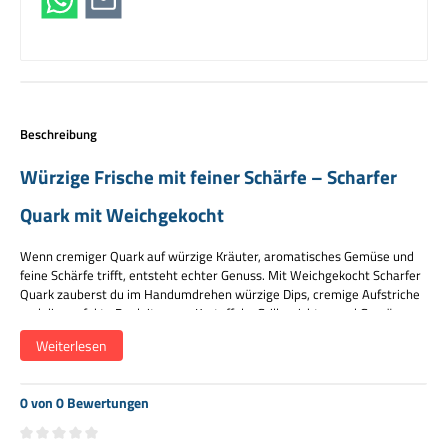
Beschreibung
Würzige Frische mit feiner Schärfe – Scharfer
Quark mit Weichgekocht
Wenn cremiger Quark auf würzige Kräuter, aromatisches Gemüse und
feine Schärfe trifft, entsteht echter Genuss. Mit Weichgekocht Scharfer
Quark zauberst du im Handumdrehen würzige Dips, cremige Aufstriche
und die perfekte Begleitung zu Kartoffeln, Grillgerichten und Gemüse.
Weiterlesen
Charakter
0 von 0 Bewertungen
Würzig frisch · cremig · mit angenehmer Schärfe