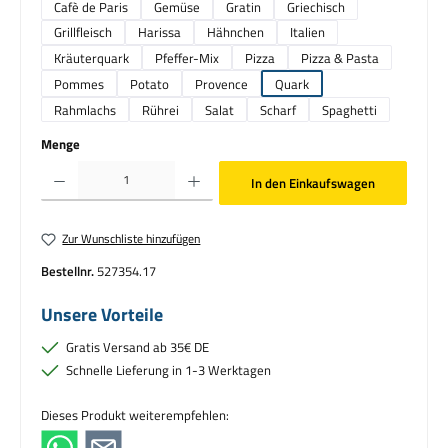
Cafè de Paris
Gemüse
Gratin
Griechisch
Grillfleisch
Harissa
Hähnchen
Italien
Kräuterquark
Pfeffer-Mix
Pizza
Pizza & Pasta
Pommes
Potato
Provence
Quark
Rahmlachs
Rührei
Salat
Scharf
Spaghetti
Menge
Produkt Anzahl: Gib den gewünschten Wert ein oder benutze die Schaltflächen um die Anzahl zu erhö
In den Einkaufswagen
Zur Wunschliste hinzufügen
Bestellnr.
527354.17
Unsere Vorteile
Gratis Versand ab 35€ DE
Schnelle Lieferung in 1-3 Werktagen
Dieses Produkt weiterempfehlen: