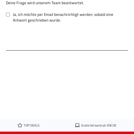
Mit Weichgekocht Scharfer Quark verwandelst du einfachen Quark in
Deine Frage wird unserem Team beantwortet.
einen aromatischen Dip mit Charakter. Die Gewürze entfalten ihr volles
Aroma besonders in Kombination mit cremigen Zutaten und sorgen für
Ja, ich möchte per Email benachrichtigt werden, sobald eine
eine ausgewogene, frische und leicht scharfe Note.
Antwort geschrieben wurde.
Ideal für Ofenkartoffeln, Grillgerichte, Gemüse oder als Brotaufstrich –
diese Mischung bringt Würze, Frische und Schärfe perfekt zusammen.
Geliefert wird die Gewürzmischung als 100 g Scharfer Quark von
Weichgekocht im Set, bestehend aus Aromabeutel und hochwertiger
Edelstahldose mit Sichtfenster. Diese schützt das Gewürz zuverlässig
vor Feuchtigkeit und kann jederzeit wieder befüllt werden – für
nachhaltigen Genuss und dauerhafte Frische.
Rezeptidee – Klassischer Scharfer Quark Dip
250 g Quark mit etwas Joghurt oder Wasser glatt rühren. 1–2 TL
Weichgekocht Scharfer Quark einrühren und gut vermengen.
Kurz ziehen lassen, damit sich die Aromen entfalten. Nach Wunsch mit
etwas Pfeffer oder frischen Kräutern verfeinern.
Ideal zu Ofenkartoffeln, Gemüse, Grillfleisch oder als Brotaufstrich.
TOP DEALS
Gratis Versand ab 35€ DE