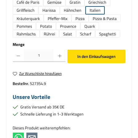
Cafè de Paris
Gemüse
Gratin
Griechisch
Grillfleisch
Harissa
Hähnchen
Italien
Kräuterquark
Pfeffer-Mix
Pizza
Pizza & Pasta
Pommes
Potato
Provence
Quark
Rahmlachs
Rührei
Salat
Scharf
Spaghetti
Menge
Produkt Anzahl: Gib den gewünschten Wert ein oder benutze die Schaltflächen um die Anzahl zu erhö
In den Einkaufswagen
Zur Wunschliste hinzufügen
Bestellnr.
527354.9
Unsere Vorteile
Gratis Versand ab 35€ DE
Schnelle Lieferung in 1-3 Werktagen
Dieses Produkt weiterempfehlen: