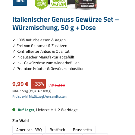
Neu
Italienischer Genuss Gewürze Set –
Würzmischung, 50 g + Dose
✓ 100% naturbelassen & Vegan
✓
Frei von Glutamat & Zusätzen
✓ Kontrollierter Anbau & Qualität
✓ I
n deutscher Manufaktur abgefüllt
✓ Inkl. Gewürzdose zum wiederbefüllen
✓ Premium Kräuter & Gewürzkombosition
Verkaufspreis:
9,99 €
-33%
Regulärer Preis:
UVP
14,99 €
Inhalt:
50 g
(19,98 € / 100 g)
Preise exkl. MwSt. zzgl. Versandkosten
Auf Lager
, Lieferzeit: 1-2 Werktage
auswählen
Zur Wahl
American-BBQ
Bratfisch
Bruschetta