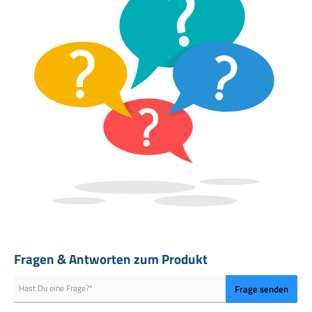
Rosmarin und Majoran das Aroma abrunden. Salbei und Lavendel
setzen besondere Akzente, Chili sorgt für eine feine, angenehme
Schärfe
Die besondere Kräuterkomposition von
Weichgekocht
Die Stärke dieser Weichgekocht Kräutermischung liegt in ihrer
harmonischen Kombination. Basilikum bildet die frische Grundlage,
während Oregano und Thymian die typische mediterrane Würze liefern.
Rosmarin und Majoran bringen Tiefe, Salbei sorgt für Charakter und
Lavendel verleiht eine feine, besondere Note. Ein Hauch Chili rundet die
Mischung ab und sorgt für eine lebendige Würze. So entsteht ein
ausgewogenes Geschmackserlebnis wie in der italienischen Küche.
So bringst du italienisches Aroma in deine Küche
Fragen & Antworten zum Produkt
Mit der Weichgekocht Italienischer Genuss Kräutermischung verleihst
du deinen Gerichten eine aromatische, mediterrane Note. Besonders in
Frage senden
Tomatensoßen entfalten die Kräuter ihr volles Aroma und verbinden sich
perfekt mit Pasta oder Pizza.