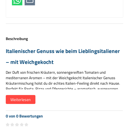
Beschreibung
Italienischer Genuss wie beim Lieblingsitaliener
– mit Weichgekocht
Der Duft von frischen Kräutern, sonnengereiften Tomaten und
mediterranen Aromen – mit der Weichgekocht Italienischer Genuss
Kräutermischung holst du dir echtes Italien-Feeling direkt nach Hause.
Perfekt für Pasta, Pizza und Ofengerichte – aromatisch, ausgewogen
und voller Geschmack.
Weiterlesen
Charakter
0 von 0 Bewertungen
Mediterran würzig · aromatisch · mit feiner Chili-Note