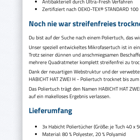
Antibakteriell durch Ultra-Fresh Verfahren
Zertifiziert nach OEKO-TEX® STANDARD 100
Noch nie war streifenfreies trockn
Du bist auf der Suche nach einem Poliertuch, das wi
Unser speziell entwickeltes Mikrofasertuch ist in ei
Trotz seiner dünnen und anschmiegsamen Beschaffen
mehrere Quadratmeter komplett streifenfrei zu tro
Dank der neuartigen Webstruktur und der verwebten 
HABICHT HAT ZWEI H - Poliertuch trocknet bis zum 
Das Poliertuch trägt den Namen HABICHT HAT ZWEI H
auf ein makelloses Ergebnis verlassen.
Lieferumfang
3x Habicht Poliertücher (Größe: je Tuch 40 x 
Material: 80 % Polyester, 20 % Polyamid