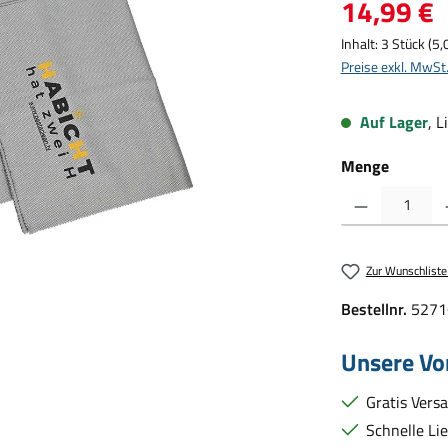
Regulärer Preis:
14,99 €
Inhalt:
3 Stück
(5,
Preise exkl. MwSt
Auf Lager
, L
Menge
Produkt Anzahl: Gib d
Zur Wunschliste
Bestellnr.
5271
Unsere Vor
Gratis Vers
Schnelle Li