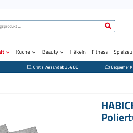
lt
Küche
Beauty
Häkeln
Fitness
Spielzeu
Gratis Versand ab 35€ DE
Bequemer K
HABICH
Poliert