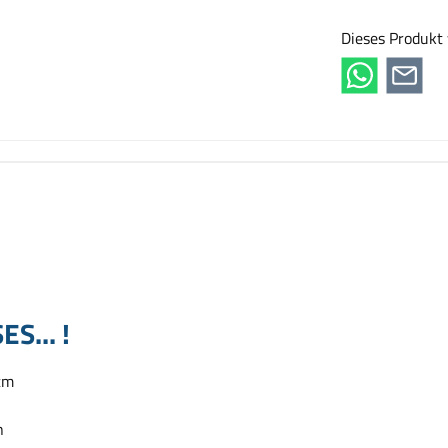
Dieses Produkt
ES... !
 cm
n