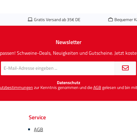
Gratis Versand ab 35€ DE
Bequemer K
Newsletter
passen! Schweine-Deals, Neuigkeiten und Gutscheine. Jetzt koste
E-
Mail-
Adresse
*
Datenschutz
utzbestimmungen
zur Kenntnis genommen und die
AGB
gelesen und bin mit
Service
AGB