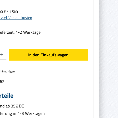
00 € / 1 Stück)
. zzgl. Versandkosten
ieferzeit: 1-2 Werktage
en gewünschten Wert ein oder benutze die Schaltflächen um die Anzahl zu erhöhen oder zu
In den Einkaufswagen
 hinzufügen
62
teile
and ab 35€ DE
eferung in 1-3 Werktagen