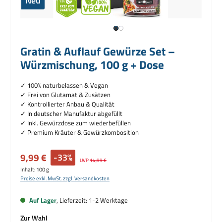
Neu
Gratin & Auflauf Gewürze Set –
Würzmischung, 100 g + Dose
✓ 100% naturbelassen & Vegan
✓
Frei von Glutamat & Zusätzen
✓ Kontrollierter Anbau & Qualität
✓ I
n deutscher Manufaktur abgefüllt
✓ Inkl. Gewürzdose zum wiederbefüllen
✓ Premium Kräuter & Gewürzkombosition
Verkaufspreis:
9,99 €
-33%
Regulärer Preis:
UVP
14,99 €
Inhalt:
100 g
Preise exkl. MwSt. zzgl. Versandkosten
Auf Lager
, Lieferzeit: 1-2 Werktage
auswählen
Zur Wahl