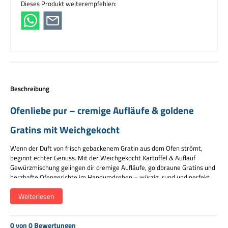
Dieses Produkt weiterempfehlen:
Beschreibung
Ofenliebe pur – cremige Aufläufe & goldene
Gratins mit Weichgekocht
Wenn der Duft von frisch gebackenem Gratin aus dem Ofen strömt,
beginnt echter Genuss. Mit der Weichgekocht Kartoffel & Auflauf
Gewürzmischung gelingen dir cremige Aufläufe, goldbraune Gratins und
herzhafte Ofengerichte im Handumdrehen – würzig, rund und perfekt
abgestimmt.
Weiterlesen
Charakter
Würzig · rund · herzhaft abgestimmt
0 von 0 Bewertungen