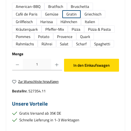
American-BBQ
Bratfisch
Bruschetta
Cafè de Paris
Gemüse
Gratin
Griechisch
Grillfleisch
Harissa
Hähnchen
Italien
Kräuterquark
Pfeffer-Mix
Pizza
Pizza & Pasta
Pommes
Potato
Provence
Quark
Rahmlachs
Rührei
Salat
Scharf
Spaghetti
Menge
Produkt Anzahl: Gib den gewünschten Wert ein oder benutze die Schaltflächen um die Anzahl zu erhö
In den Einkaufswagen
Zur Wunschliste hinzufügen
Bestellnr.
527354.11
Unsere Vorteile
Gratis Versand ab 35€ DE
Schnelle Lieferung in 1-3 Werktagen