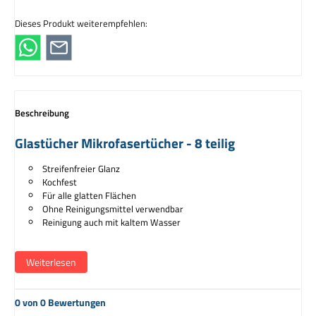
Dieses Produkt weiterempfehlen:
Beschreibung
Glastücher Mikrofasertücher - 8 teilig
Streifenfreier Glanz
Kochfest
Für alle glatten Flächen
Ohne Reinigungsmittel verwendbar
Reinigung auch mit kaltem Wasser
Mikrofasertücher: Streifenfreier Glanz auch ohne
Weiterlesen
Reinigungsmittel
Glastücher
aus Mikrofasern sind eine erstaunliche Lösung für alle, die
0 von 0 Bewertungen
einen streifenfreien Glanz auf allen Oberflächen wünschen. Mit diesem