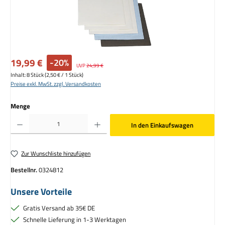
Verkaufspreis:
19,99 €
-20%
Regulärer Preis:
UVP
24,99 €
Inhalt:
8 Stück
(2,50 € / 1 Stück)
Preise exkl. MwSt. zzgl. Versandkosten
Menge
Produkt Anzahl: Gib den gewünschten Wert ein oder benutze die Schaltflächen um die Anzahl zu erhöhen o
In den Einkaufswagen
Zur Wunschliste hinzufügen
Bestellnr.
0324812
Unsere Vorteile
Gratis Versand ab 35€ DE
Schnelle Lieferung in 1-3 Werktagen