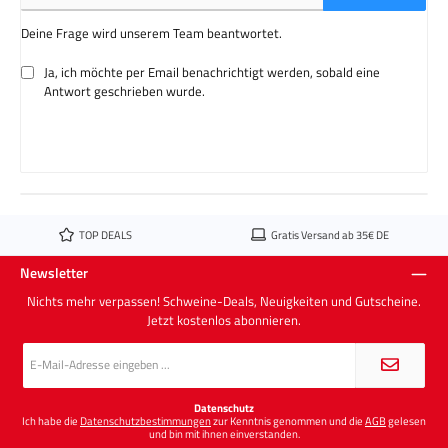
Deine Frage wird unserem Team beantwortet.
Ja, ich möchte per Email benachrichtigt werden, sobald eine
Antwort geschrieben wurde.
TOP DEALS
Gratis Versand ab 35€ DE
Newsletter
Nichts mehr verpassen! Schweine-Deals, Neuigkeiten und Gutscheine.
Jetzt kostenlos abonnieren.
E-
Mail-
Adresse
*
Datenschutz
Ich habe die
Datenschutzbestimmungen
zur Kenntnis genommen und die
AGB
gelesen
und bin mit ihnen einverstanden.