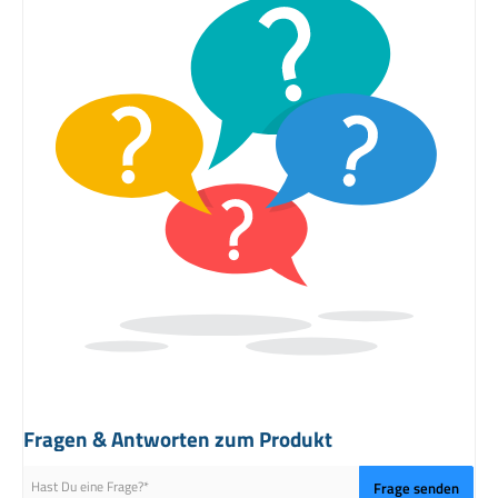
Lieferumfang
5 Kaltwassertücher (35cm x 40cm)
3 Kaltwassertücher (40cm x 60cm)
Material / Pflegehinweise
70% Polyester, 30% Polyamid
Waschbar bis 95° (ohne Weichspüler)
Tücher seperat waschen (nicht in die Weißwäsche)
Vor dem ersten Gebrauch waschen
Jetzt Glastücher - Mikrofasertücher Set bequem online bestellen!
Fragen & Antworten zum Produkt
Frage senden