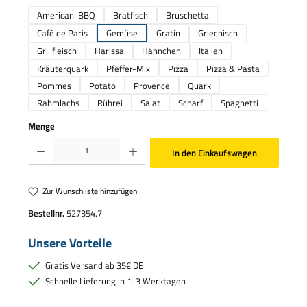
American-BBQ
Bratfisch
Bruschetta
Cafè de Paris
Gemüse
Gratin
Griechisch
Grillfleisch
Harissa
Hähnchen
Italien
Kräuterquark
Pfeffer-Mix
Pizza
Pizza & Pasta
Pommes
Potato
Provence
Quark
Rahmlachs
Rührei
Salat
Scharf
Spaghetti
Menge
Produkt Anzahl: Gib den gewünschten Wert ein oder benutze die Schaltflächen um die Anzahl zu erhö
In den Einkaufswagen
Zur Wunschliste hinzufügen
Bestellnr.
527354.7
Unsere Vorteile
Gratis Versand ab 35€ DE
Schnelle Lieferung in 1-3 Werktagen