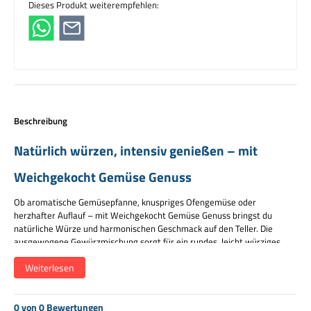
Dieses Produkt weiterempfehlen:
Beschreibung
Natürlich würzen, intensiv genießen – mit
Weichgekocht Gemüse Genuss
Ob aromatische Gemüsepfanne, knuspriges Ofengemüse oder
herzhafter Auflauf – mit Weichgekocht Gemüse Genuss bringst du
natürliche Würze und harmonischen Geschmack auf den Teller. Die
ausgewogene Gewürzmischung sorgt für ein rundes, leicht würziges
Aroma und macht aus einfachem Gemüse ein echtes
Weiterlesen
Geschmackserlebnis.
Alles auf einen Blick
0 von 0 Bewertungen