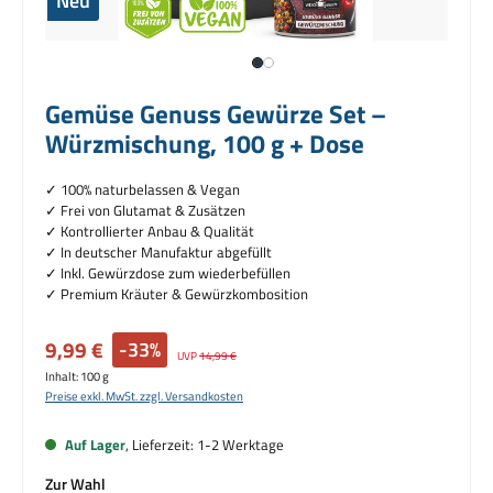
Neu
Gemüse Genuss Gewürze Set –
Würzmischung, 100 g + Dose
✓ 100% naturbelassen & Vegan
✓
Frei von Glutamat & Zusätzen
✓ Kontrollierter Anbau & Qualität
✓ I
n deutscher Manufaktur abgefüllt
✓ Inkl. Gewürzdose zum wiederbefüllen
✓ Premium Kräuter & Gewürzkombosition
Verkaufspreis:
9,99 €
-33%
Regulärer Preis:
UVP
14,99 €
Inhalt:
100 g
Preise exkl. MwSt. zzgl. Versandkosten
Auf Lager
, Lieferzeit: 1-2 Werktage
auswählen
Zur Wahl