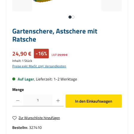
Gartenschere, Astschere mit
Ratsche
Verkaufspreis:
24,90 €
-16%
Regulärer Preis:
UVP
29,99 €
Inhalt:
1 Stück
Preise exkl. MwSt. zzgl. Versandkosten
Auf Lager
, Lieferzeit: 1-2 Werktage
Menge
Produkt Anzahl: Gib den gewünschten Wert ein oder benutze die Schaltflächen um die Anzahl zu erhö
In den Einkaufswagen
Zur Wunschliste hinzufügen
Bestellnr.
327410