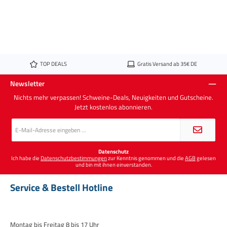
TOP DEALS
Gratis Versand ab 35€ DE
Newsletter
Nichts mehr verpassen! Schweine-Deals, Neuigkeiten und Gutscheine.
Jetzt kostenlos abonnieren.
E-
Mail-
Adresse
*
Datenschutz
Ich habe die
Datenschutzbestimmungen
zur Kenntnis genommen und die
AGB
gelesen
und bin mit ihnen einverstanden.
Service & Bestell Hotline
Montag bis Freitag 8 bis 17 Uhr