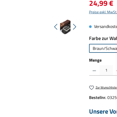
Regulärer Preis:
24,99 €
Preise exkl. MwSt
Versandkoste
Farbe zur Wa
Braun/Schwa
Menge
Produkt Anzahl: Gib d
Zur Wunschliste
Bestellnr.
0325
Unsere Vor