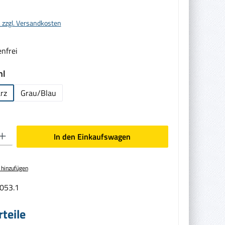
. zzgl. Versandkosten
nfrei
auswählen
hl
rz
Grau/Blau
en gewünschten Wert ein oder benutze die Schaltflächen um die Anzahl zu erhöhen oder zu
In den Einkaufswagen
 hinzufügen
053.1
teile