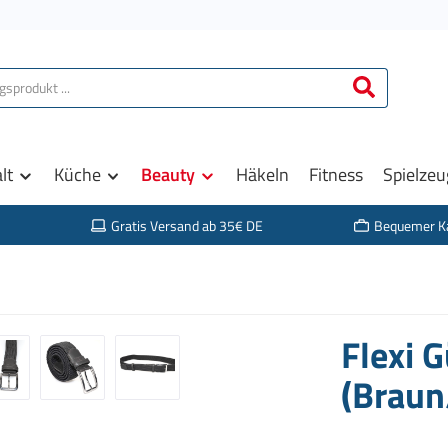
lt
Küche
Beauty
Häkeln
Fitness
Spielzeu
Gratis Versand ab 35€ DE
Bequemer K
Flexi G
(Braun