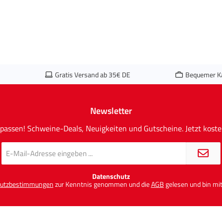
Gratis Versand ab 35€ DE
Bequemer K
Newsletter
passen! Schweine-Deals, Neuigkeiten und Gutscheine. Jetzt koste
E-
Mail-
Adresse
*
Datenschutz
utzbestimmungen
zur Kenntnis genommen und die
AGB
gelesen und bin mit