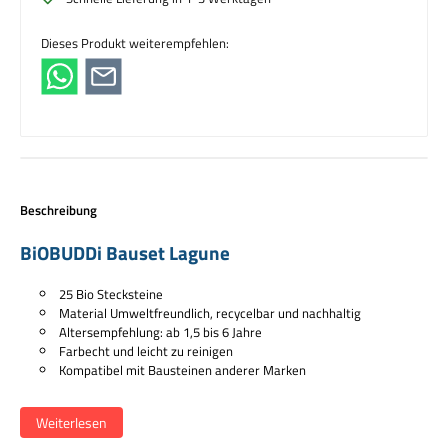
Dieses Produkt weiterempfehlen:
Beschreibung
BiOBUDDi Bauset Lagune
25 Bio Stecksteine
Material Umweltfreundlich, recycelbar und nachhaltig
Altersempfehlung: ab 1,5 bis 6 Jahre
Farbecht und leicht zu reinigen
Kompatibel mit Bausteinen anderer Marken
Mit diesem Set können Kinder ein Krokodil, einen Flamingo, eine Ente
und einen tropischen Baum bauen, um sie in die Welt der Tiere
Weiterlesen
einzuführen. Aber das ist noch nicht alles - sie können auch andere