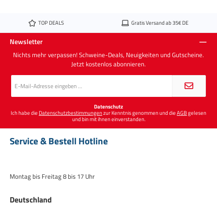
TOP DEALS
Gratis Versand ab 35€ DE
Newsletter
Nichts mehr verpassen! Schweine-Deals, Neuigkeiten und Gutscheine.
Jetzt kostenlos abonnieren.
E-
Mail-
Adresse
*
Datenschutz
Ich habe die
Datenschutzbestimmungen
zur Kenntnis genommen und die
AGB
gelesen
und bin mit ihnen einverstanden.
Service & Bestell Hotline
Montag bis Freitag 8 bis 17 Uhr
Deutschland