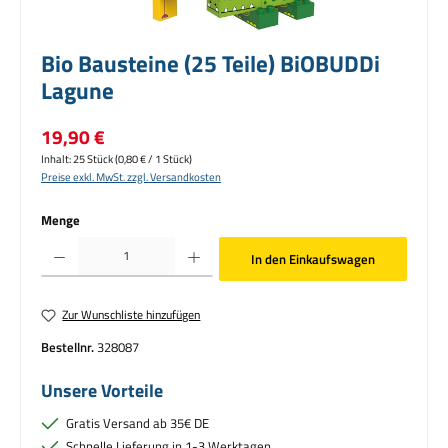
Bio Bausteine (25 Teile) BiOBUDDi
Lagune
Regulärer Preis:
19,90 €
Inhalt:
25 Stück
(0,80 € / 1 Stück)
Preise exkl. MwSt. zzgl. Versandkosten
Menge
Produkt Anzahl: Gib den gewünschten Wert ein oder benutze die Schaltflächen um die Anzahl zu erhö
In den Einkaufswagen
Zur Wunschliste hinzufügen
Bestellnr.
328087
Unsere Vorteile
Gratis Versand ab 35€ DE
Schnelle Lieferung in 1-3 Werktagen