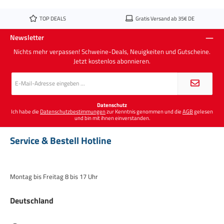
TOP DEALS
Gratis Versand ab 35€ DE
Newsletter
Nichts mehr verpassen! Schweine-Deals, Neuigkeiten und Gutscheine.
Jetzt kostenlos abonnieren.
E-
Mail-
Adresse
*
Datenschutz
Ich habe die
Datenschutzbestimmungen
zur Kenntnis genommen und die
AGB
gelesen
und bin mit ihnen einverstanden.
Service & Bestell Hotline
Montag bis Freitag 8 bis 17 Uhr
Deutschland