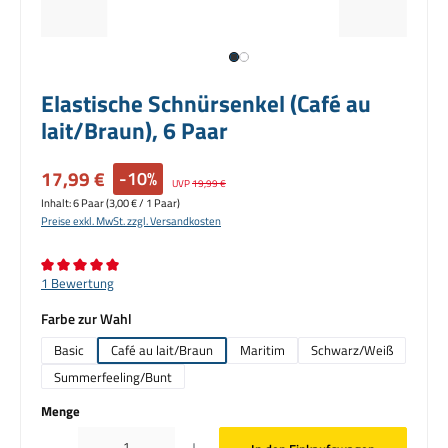
Elastische Schnürsenkel (Café au
lait/Braun), 6 Paar
Verkaufspreis:
17,99 €
-10%
Regulärer Preis:
UVP
19,99 €
Inhalt:
6 Paar
(3,00 € / 1 Paar)
Preise exkl. MwSt. zzgl. Versandkosten
Durchschnittliche Bewertung von 5 von 5 Sternen
1 Bewertung
auswählen
Farbe zur Wahl
Basic
Café au lait/Braun
Maritim
Schwarz/Weiß
Summerfeeling/Bunt
Menge
Produkt Anzahl: Gib den gewünschten Wert ein oder benutze die Schaltflächen um die Anzahl zu erhö